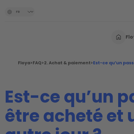
Fl
Floya
>
FAQ
>
2. Achat & paiement
>
Est-ce qu’un pass 
Est-ce qu’un p
être acheté et u