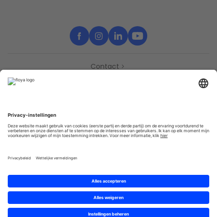
Contact
Support
Partners
Pers
Toegankelijkheidsverklaring
Partners
Privacy
Algemene gebruik­svoor­waarden
Sitemap
Cookies
© 2025 Brought to you with
by STIB-MIVB and Brussels Mobility