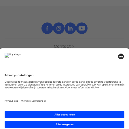
Contact
Support
Partners
Pers
Toegankelijkheidsverklaring
Partners
Privacy
Algemene gebruik­svoor­waarden
Sitemap
Cookies
© 2025 Brought to you with