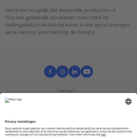
Het is wel mogelijk dat bepaalde producten of
functies geleidelijk verdwijnen naarmate de
sluitingsdatum dichterbij komt. In dat geval brengen
we je ruim op voorhand op de hoogte.
Contact
Support
Partners
Pers
Toegankelijkheidsverklaring
Partners