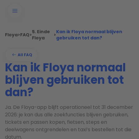
5. Einde
Kan ik Floya normaal blijven
Floya
>
FAQ
>
>
Floya
gebruiken tot dan?
All FAQ
Kan ik Floya normaal
blijven gebruiken tot
dan?
Ja. De Floya-app blijft operationeel tot 31 december
2026: je kan dus alle zoekfuncties blijven gebruiken,
tickets en passen kopen, fietsen, steps en
deelwagens ontgrendelen en taxi’s bestellen tot die
datum.