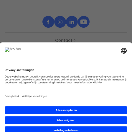
Contact
Support
Partners
Pers
Toegankelijkheidsverklaring
Partners
Privacy
Algemene gebruik­svoor­waarden
Sitemap
Cookies
© 2025 Brought to you with
by STIB-MIVB and Brussels Mobility